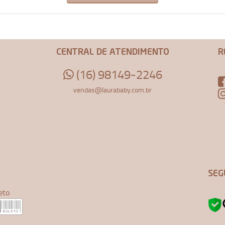
CENTRAL DE ATENDIMENTO
R
(16) 98149-2246
vendas@laurababy.com.br
SEG
eto