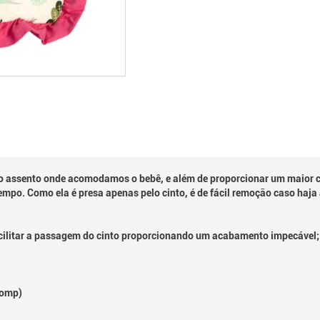
 o assento onde acomodamos o bebê, e além de proporcionar um maior co
empo. Como ela é presa apenas pelo cinto, é de fácil remoção caso haj
ilitar a passagem do cinto proporcionando um acabamento impecável;
Comp)