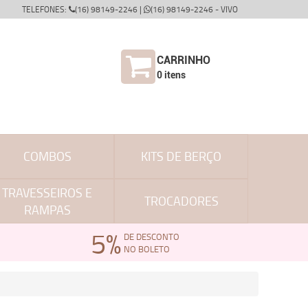
TELEFONES:
(16) 98149-2246 |
(16) 98149-2246 - VIVO
CARRINHO
0
itens
COMBOS
KITS DE BERÇO
TRAVESSEIROS E
TROCADORES
RAMPAS
5%
DE DESCONTO
NO BOLETO