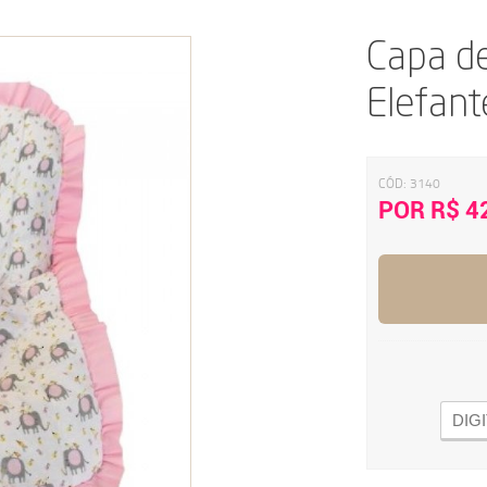
Capa d
Elefant
CÓD:
3140
POR R$ 4