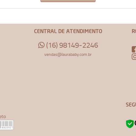
CENTRAL DE ATENDIMENTO
R
(16) 98149-2246
vendas@laurababy.com.br
SEG
eto