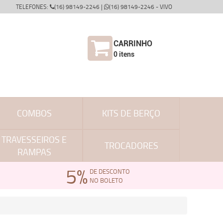
TELEFONES:
(16) 98149-2246 |
(16) 98149-2246 - VIVO
CARRINHO
0
itens
COMBOS
KITS DE BERÇO
TRAVESSEIROS E
TROCADORES
RAMPAS
5%
DE DESCONTO
NO BOLETO