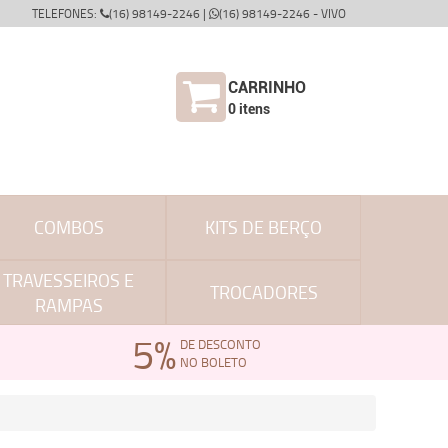
TELEFONES:
(16) 98149-2246 |
(16) 98149-2246 - VIVO
CARRINHO
0
itens
COMBOS
KITS DE BERÇO
TRAVESSEIROS E
TROCADORES
RAMPAS
5%
DE DESCONTO
NO BOLETO