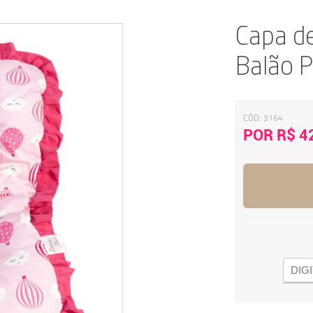
Capa d
Balão P
CÓD:
3164
POR R$ 4