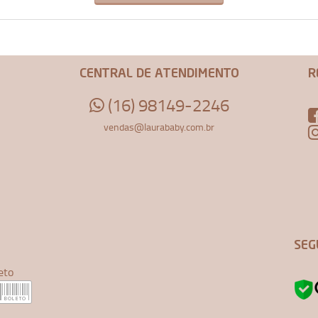
CENTRAL DE ATENDIMENTO
R
(16) 98149-2246
vendas@laurababy.com.br
SEG
eto