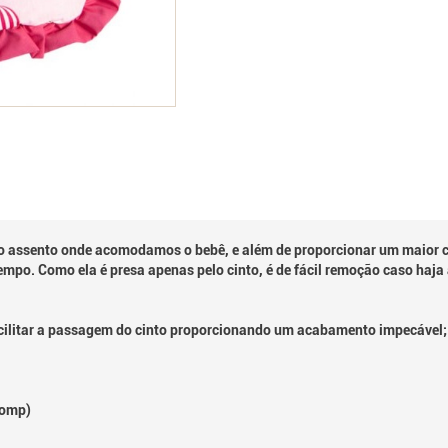
 o assento onde acomodamos o bebê, e além de proporcionar um maior co
empo. Como ela é presa apenas pelo cinto, é de fácil remoção caso haj
ilitar a passagem do cinto proporcionando um acabamento impecável;
Comp)