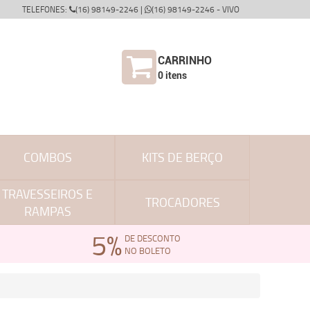
TELEFONES:
(16) 98149-2246 |
(16) 98149-2246 - VIVO
CARRINHO
0
itens
COMBOS
KITS DE BERÇO
TRAVESSEIROS E
TROCADORES
RAMPAS
5%
DE DESCONTO
NO BOLETO