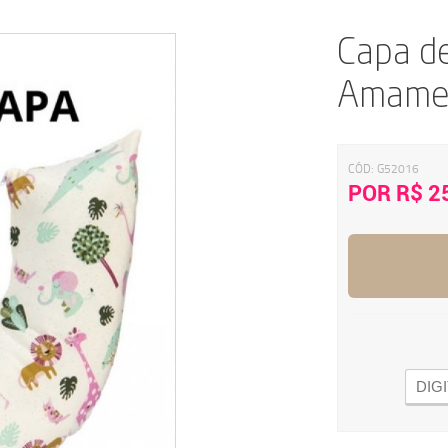
Capa d
Amamen
CÓD:
G52016
POR R$ 2