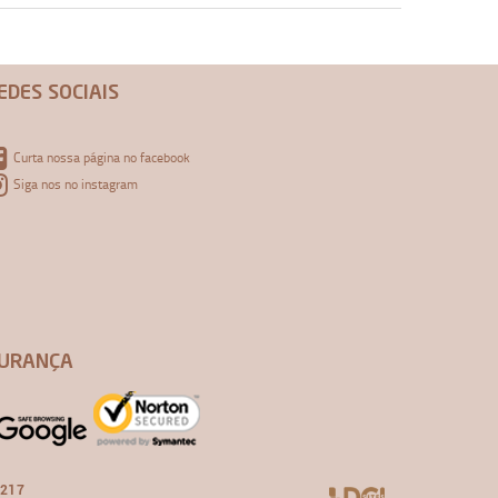
EDES SOCIAIS
Curta nossa página no facebook
Siga nos no instagram
URANÇA
-217