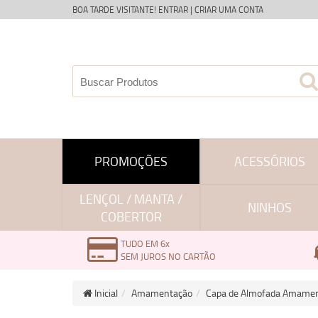
BOA TARDE VISITANTE!
ENTRAR
|
CRIAR UMA CONTA
PROMOÇÕES
ACESSÓRIOS
LENÇOL / MANTA /
NINHOS
COBERTOR
TUDO EM 6x
SEM JUROS NO CARTÃO
Inicial
Amamentação
Capa de Almofada Amament