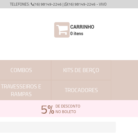
TELEFONES:
(16) 98149-2246 |
(16) 98149-2246 - VIVO
CARRINHO
0
itens
COMBOS
KITS DE BERÇO
TRAVESSEIROS E
TROCADORES
RAMPAS
5%
DE DESCONTO
NO BOLETO