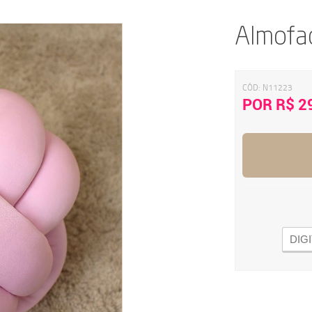
Almofa
CÓD:
N11223
POR R$ 2