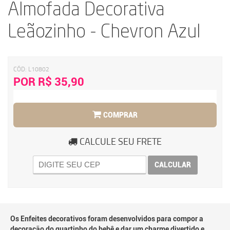
Almofada Decorativa
Leãozinho - Chevron Azul
CÓD:
L10802
POR R$ 35,90
COMPRAR
CALCULE SEU FRETE
CALCULAR
Os Enfeites decorativos foram desenvolvidos para compor a
decoração do quartinho do bebê e dar um charme divertido e