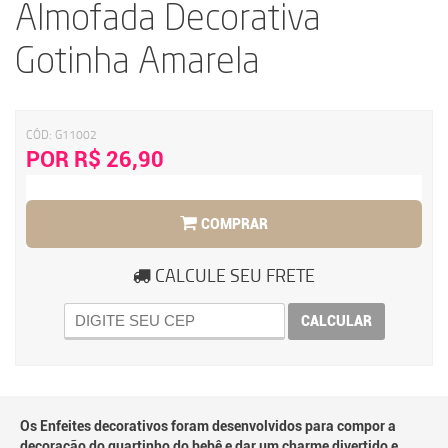
Almofada Decorativa
Gotinha Amarela
CÓD:
G11002
POR R$ 26,90
COMPRAR
CALCULE SEU FRETE
CALCULAR
Os Enfeites decorativos foram desenvolvidos para compor a
decoração do quartinho do bebê e dar um charme divertido e