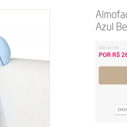
Almofad
Azul B
CÓD:
G11103
POR R$ 2