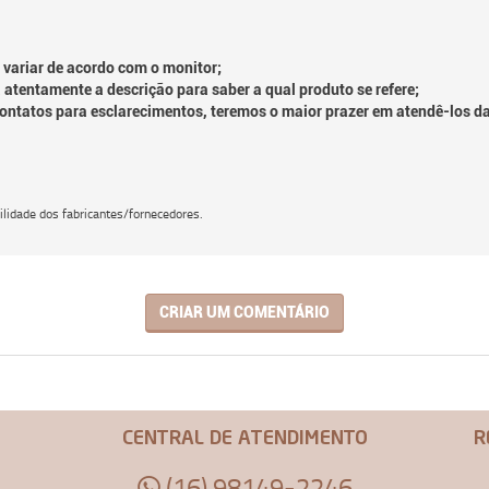
 variar de acordo com o monitor;
 atentamente a descrição para saber a qual produto se refere;
contatos para esclarecimentos, teremos o maior prazer em atendê-los d
lidade dos fabricantes/fornecedores.
CRIAR UM COMENTÁRIO
CENTRAL DE ATENDIMENTO
R
(16) 98149-2246