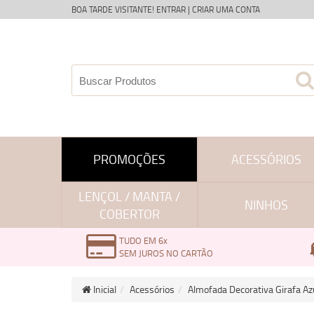
BOA TARDE VISITANTE!
ENTRAR
|
CRIAR UMA CONTA
PROMOÇÕES
ACESSÓRIOS
LENÇOL / MANTA /
NINHOS
COBERTOR
TUDO EM 6x
SEM JUROS NO CARTÃO
Inicial
Acessórios
Almofada Decorativa Girafa Az