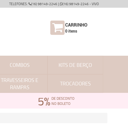
TELEFONES:
(16) 98149-2246 |
(16) 98149-2246 - VIVO
CARRINHO
0
itens
COMBOS
KITS DE BERÇO
TRAVESSEIROS E
TROCADORES
RAMPAS
5%
DE DESCONTO
NO BOLETO