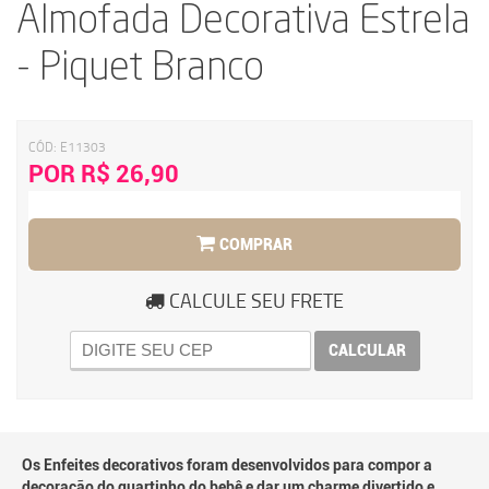
Almofada Decorativa Estrela
- Piquet Branco
CÓD:
E11303
POR R$ 26,90
COMPRAR
CALCULE SEU FRETE
CALCULAR
Os Enfeites decorativos foram desenvolvidos para compor a
decoração do quartinho do bebê e dar um charme divertido e