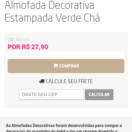
Almofada Decorativa
Estampada Verde Chá
CÓD:
AE0122
POR R$ 27,90
COMPRAR
CALCULE SEU FRETE
CALCULAR
As Almofadas Decorativas foram desenvolvidas para compor a
decoração do quartinho do bebê e dar um charme divertido e