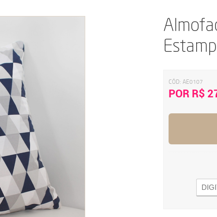
Almofa
Estamp
CÓD:
AE0107
POR R$ 2