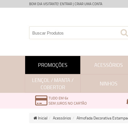
BOM DIA VISITANTE!
ENTRAR
|
CRIAR UMA CONTA
PROMOÇÕES
ACESSÓRIOS
LENÇOL / MANTA /
NINHOS
COBERTOR
TUDO EM 6x
SEM JUROS NO CARTÃO
Inicial
Acessórios
Almofada Decorativa Estampa