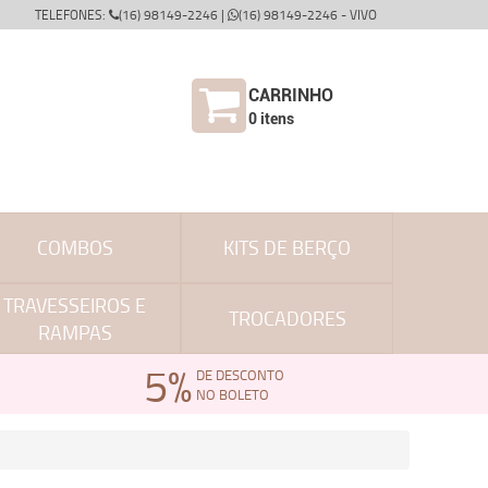
TELEFONES:
(16) 98149-2246 |
(16) 98149-2246 - VIVO
CARRINHO
0
itens
COMBOS
KITS DE BERÇO
TRAVESSEIROS E
TROCADORES
RAMPAS
5%
DE DESCONTO
NO BOLETO