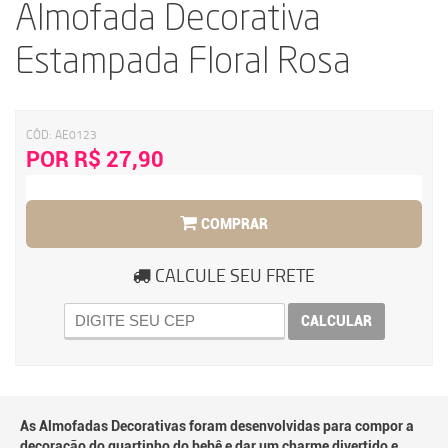
Almofada Decorativa
Estampada Floral Rosa
CÓD:
AE0123
POR R$ 27,90
COMPRAR
CALCULE SEU FRETE
CALCULAR
As Almofadas Decorativas foram desenvolvidas para compor a
decoração do quartinho do bebê e dar um charme divertido e