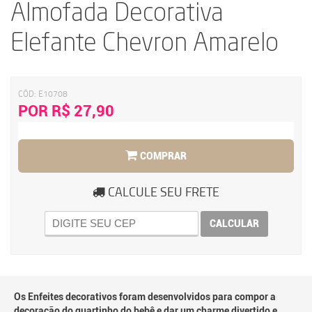
Almofada Decorativa
Elefante Chevron Amarelo
CÓD:
E10708
POR R$ 27,90
COMPRAR
CALCULE SEU FRETE
CALCULAR
Os Enfeites decorativos foram desenvolvidos para compor a
decoração do quartinho do bebê e dar um charme divertido e