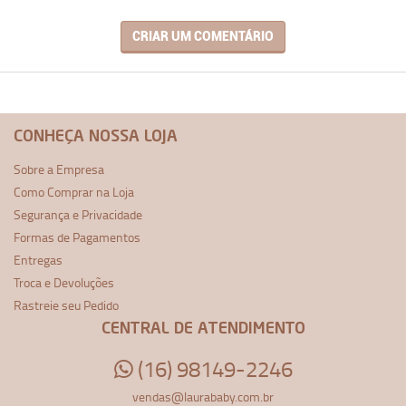
CRIAR UM COMENTÁRIO
CONHEÇA NOSSA LOJA
Sobre a Empresa
Como Comprar na Loja
Segurança e Privacidade
Formas de Pagamentos
Entregas
Troca e Devoluções
Rastreie seu Pedido
CENTRAL DE ATENDIMENTO
(16) 98149-2246
vendas@laurababy.com.br