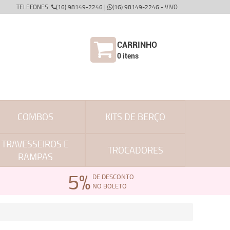
TELEFONES:
(16) 98149-2246 |
(16) 98149-2246 - VIVO
CARRINHO
0
itens
COMBOS
KITS DE BERÇO
TRAVESSEIROS E
TROCADORES
RAMPAS
5%
DE DESCONTO
NO BOLETO