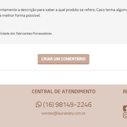
ntamente a descrição para saber a qual produto se refere; Caso tenha alguma
a melhor forma possível.
lidade dos fabricantes/fornecedores.
CRIAR UM COMENTÁRIO
CENTRAL DE ATENDIMENTO
R
(16) 98149-2246
vendas@laurababy.com.br