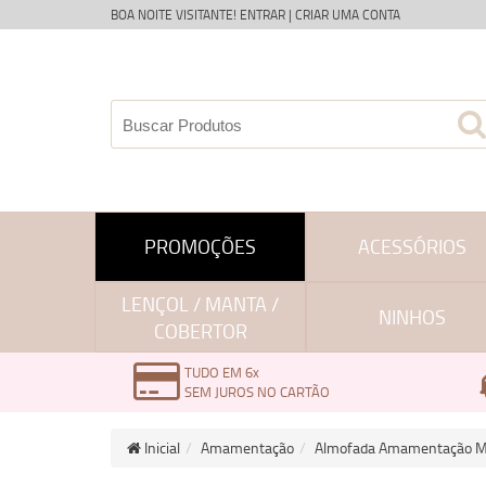
BOA NOITE VISITANTE!
ENTRAR
|
CRIAR UMA CONTA
PROMOÇÕES
ACESSÓRIOS
LENÇOL / MANTA /
NINHOS
COBERTOR
TUDO EM 6x
SEM JUROS NO CARTÃO
Inicial
Amamentação
Almofada Amamentação MT