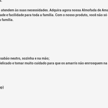
s.
 atendem às suas necessidades. Adquira agora nossa Almofada de Ama
ade e facilidade para toda a família. Com o nosso produto, você não só
 família.
vag
sabão neutro, sozinha e na mão;
delicado e tomar muito cuidado para que os amarris não enrrosquem na
mp)