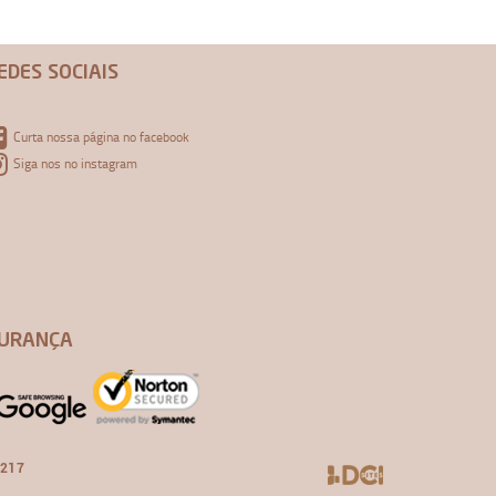
EDES SOCIAIS
Curta nossa página no facebook
Siga nos no instagram
URANÇA
-217