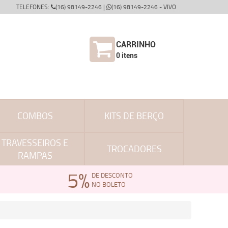
TELEFONES:
(16) 98149-2246 |
(16) 98149-2246 - VIVO
CARRINHO
0
itens
COMBOS
KITS DE BERÇO
TRAVESSEIROS E
TROCADORES
RAMPAS
5%
DE DESCONTO
NO BOLETO