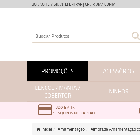
BOA NOITE VISITANTE!
ENTRAR
|
CRIAR UMA CONTA
PROMOÇÕES
ACESSÓRIOS
LENÇOL / MANTA /
NINHOS
COBERTOR
TUDO EM 6x
SEM JUROS NO CARTÃO
Inicial
Amamentação
Almofada Amamentação co