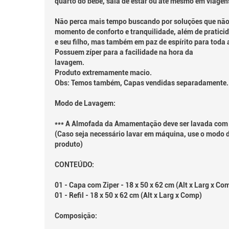
quarto do bebê, sala de estar ou até mesmo em viagen
Não perca mais tempo buscando por soluções que não
momento de conforto e tranquilidade, além de praticid
e seu filho, mas também em paz de espírito para toda a
Possuem zíper para a facilidade na hora da
la
Produto extremamente macio.
Obs: Temos também, Capas vendidas separadamente.
Modo de Lavagem:
*** A Almofada da Amamentação deve ser lavada com 
(Caso seja necessário lavar em máquina, use o modo 
produto)
CONTEÚDO:
01 - Capa com Ziper - 18 x 50 x 62 cm (Alt x Larg x Co
01 - Refil - 18 x 50 x 62 cm (Alt x Larg x Comp)
Composição: