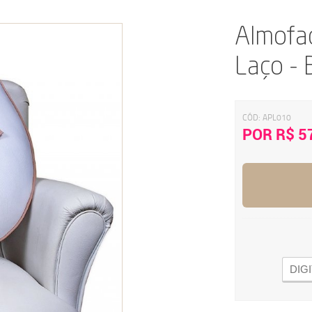
Almofa
Laço -
CÓD:
APL010
POR R$ 5