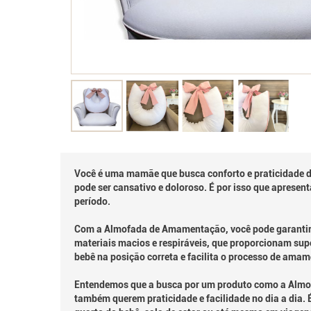
Você é uma mamãe que busca conforto e praticidade 
pode ser cansativo e doloroso. É por isso que apres
período.
Com a Almofada de Amamentação, você pode garantir q
materiais macios e respiráveis, que proporcionam su
bebê na posição correta e facilita o processo de ama
Entendemos que a busca por um produto como a Alm
também querem praticidade e facilidade no dia a dia.